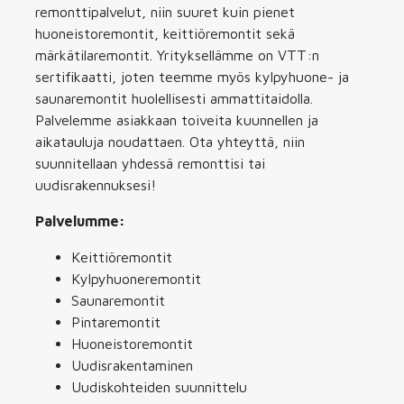
remonttipalvelut, niin suuret kuin pienet
huoneistoremontit, keittiöremontit sekä
märkätilaremontit. Yrityksellämme on VTT:n
sertifikaatti, joten teemme myös kylpyhuone- ja
saunaremontit huolellisesti ammattitaidolla.
Palvelemme asiakkaan toiveita kuunnellen ja
aikatauluja noudattaen. Ota yhteyttä, niin
suunnitellaan yhdessä remonttisi tai
uudisrakennuksesi!
Palvelumme:
Keittiöremontit
Kylpyhuoneremontit
Saunaremontit
Pintaremontit
Huoneistoremontit
Uudisrakentaminen
Uudiskohteiden suunnittelu