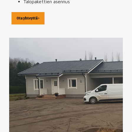
Talopakettien asennus
Ota yhteyttä ›