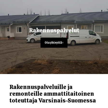
Rakennuspalvelut
Ota yhteyttä ›
Rakennuspalveluille ja
remonteille ammattitaitoinen
toteuttaja Varsinais-Suomessa